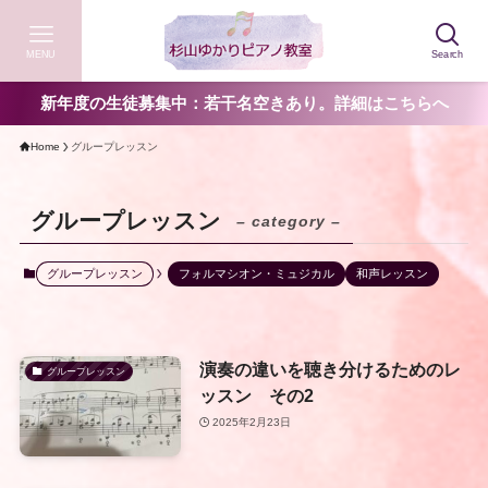
MENU
Search
新年度の生徒募集中：若干名空きあり。詳細はこちらへ
Home
グループレッスン
グループレッスン
– category –
グループレッスン
フォルマシオン・ミュジカル
和声レッスン
演奏の違いを聴き分けるためのレ
グループレッスン
ッスン その2
2025年2月23日