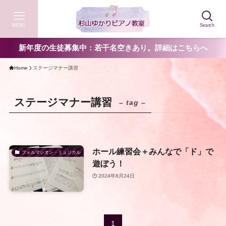
MENU
Search
新年度の生徒募集中：若干名空きあり。詳細はこちらへ
Home
ステージマナー講習
ステージマナー講習
– tag –
ホール練習会＋みんなで「ド」で
フォルマシオン・ミュジカル
遊ぼう！
2024年8月24日
1