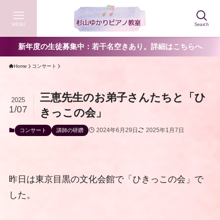
MENU
Search
新年度の生徒募集中：若干名空きあり。詳細はこちらへ
Home
コンサート
三恵先生のお弟子さんたちと「ひ
2025
1/07
きっこの会」
2024年6月29日
2025年1月7日
コンサート
講師の研鑽
昨日は東京目黒の文化会館で「ひきっこの会」で
した。