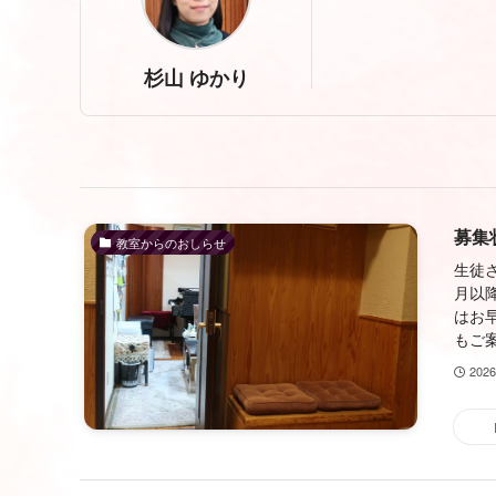
杉山 ゆかり
募集
教室からのおしらせ
生徒
月以
はお
もご案
202