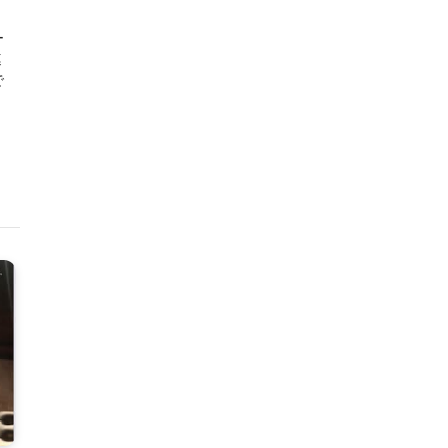
ー
連
で