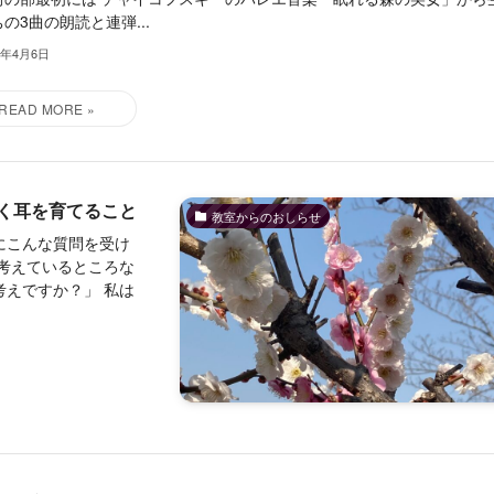
の3曲の朗読と連弾...
5年4月6日
く耳を育てること
教室からのおしらせ
にこんな質問を受け
考えているところな
えですか？」 私は