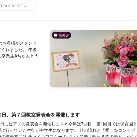
発表会
のお母様がスタンド
くれました。 午後
の卒業生Aちゃんとう
20日、第７回教室発表会を開催します
20日にピアノの発表会を開催します♪ 今年は7回目、第1回目では保育園
園に行っていた生徒が中学生になります。 時の流れと「愛」をコンセプ
前の部最初には チャイコフスキーのバレエ音楽「眠れる森の美女」から