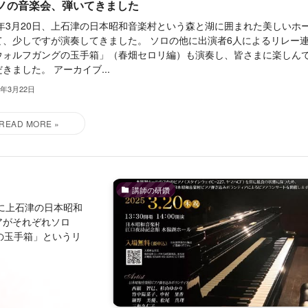
ノの音楽会、弾いてきました
25年3月20日、上石津の日本昭和音楽村という森と湖に囲まれた美しいホ
て、少しですが演奏してきました。 ソロの他に出演者6人によるリレー
ウォルフガングの玉手箱」（春畑セロリ編）も演奏し、皆さまに楽しん
きました。 アーカイブ...
5年3月22日
講師の研鑽
)に上石津の日本昭和
アがそれぞれソロ
の玉手箱」というリ