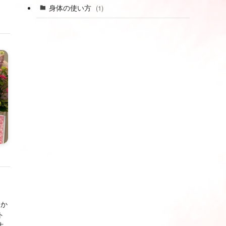
身体の使い方
(1)
とか
ト
生