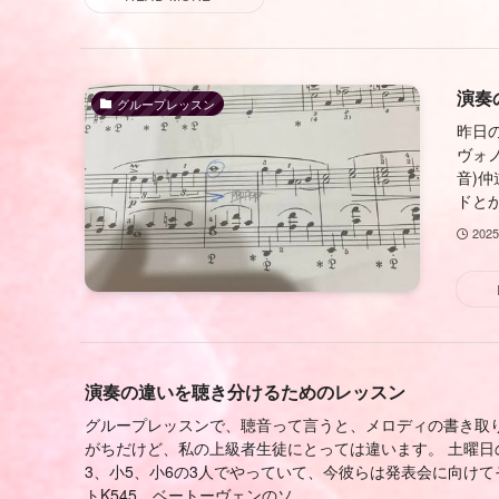
演奏
グループレッスン
昨日
ヴォノ
音)仲
ドとか
202
演奏の違いを聴き分けるためのレッスン
グループレッスンで、聴音って言うと、メロディの書き取
がちだけど、私の上級者生徒にとっては違います。 土曜日
3、小5、小6の3人でやっていて、今彼らは発表会に向け
トK545、ベートーヴェンのソ...