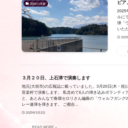
ピア
講師の演奏
20
ルに
弾「
いただ
202
３月２０日、上石津で演奏します
地元(大垣市)の広報誌に載っていました。3月20日(木・祝
音楽村で演奏します。 私含めて6人の弾き込みボランティ
と、あとみんなで春畑セロリさん編曲の「ウォルフガング
レー連弾を弾きます。 ご都合...
2025年3月2日