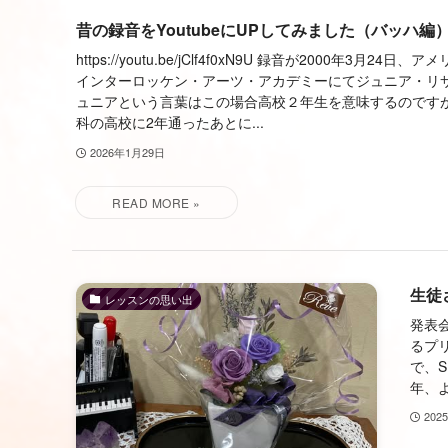
昔の録音をYoutubeにUPしてみました（バッハ編
https://youtu.be/jClf4f0xN9U 録音が2000年3月24
インターロッケン・アーツ・アカデミーにてジュニア・リ
ュニアという言葉はこの場合高校２年生を意味するのです
科の高校に2年通ったあとに...
2026年1月29日
生徒
レッスンの思い出
発表
るプ
で、
年、よ
202