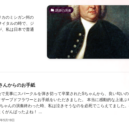
）
講師の演奏
日、アメリカのミシガン州の
サイタルの時で、ジ
が、私は日本で普通
さんからのお手紙
会で見事にスパークルを弾き切って卒業されたSちゃんから、良い匂いの
リザーブドフラワーとお手紙をいただきました。 本当に感動的な上達ぶ
Sちゃんの演奏終わった時、私は泣きそうなのを必死でこらえてました。
くがんばったよね！ ...
5年5月19日